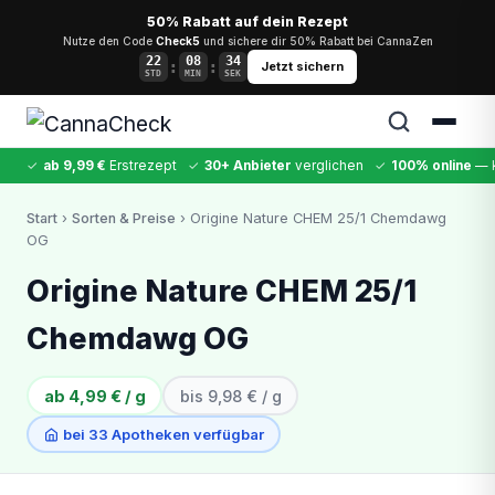
50% Rabatt auf dein Rezept
Nutze den Code
Check5
und sichere dir 50% Rabatt bei CannaZen
22
08
34
:
:
Jetzt sichern
STD
MIN
SEK
✓
ab 9,99 €
Erstrezept
✓
30+ Anbieter
verglichen
✓
100% online
— k
✕
Start
›
Sorten & Preise
› Origine Nature CHEM 25/1 Chemdawg
OG
Cannabis
MDMA
Kokain
Ketamin
LSD
CannaZen
Origine Nature CHEM 25/1
Chemdawg OG
ab 4,99 € / g
bis 9,98 € / g
bei 33 Apotheken verfügbar