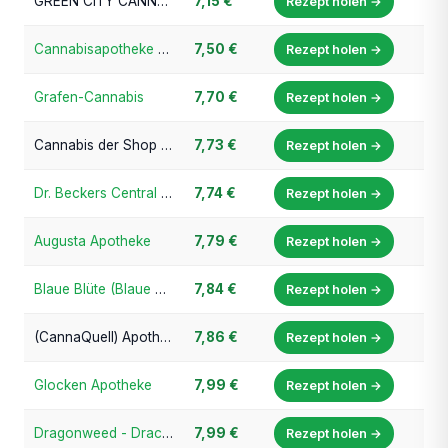
GREEN CITY CANNABIS (Apotheke am Obermarkt, Bad Dürkheim)
7,15 €
Rezept holen →
Cannabisapotheke Süddeutschland
7,50 €
Rezept holen →
Grafen-Cannabis
7,70 €
Rezept holen →
Cannabis der Shop (Dräxelmaier Apotheke am Theresienplatz Straubing)
7,73 €
Rezept holen →
Dr. Beckers Central Apotheke
7,74 €
Rezept holen →
Augusta Apotheke
7,79 €
Rezept holen →
Blaue Blüte (Blaue Apotheke Passau)
7,84 €
Rezept holen →
(CannaQuell) Apotheke am Quellenbusch
7,86 €
Rezept holen →
Glocken Apotheke
7,99 €
Rezept holen →
Dragonweed - Drachen Apotheke Geldern
7,99 €
Rezept holen →