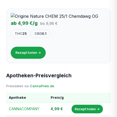
ab
4,99 €
/g
bis 9,98 €
THC
25
CBD
0.1
Rezept holen →
Apotheken-Preisvergleich
Preisdaten via
CannaPreis.de
Apotheke
Preis/g
CANNACOMPANY
4,99 €
Rezept holen →