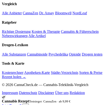
Vergleich
Alle Anbieter
CannaZen
Dr. Ansay
Bloomwell
NordLeaf
Ratgeber
Richtige Dosierung
Kosten & Therapie
Cannabis & Führerschein
Nebenwirkungen
Alle Artikel
Drogen-Lexikon
Alle Substanzen
Cannabinoide
Psychedelika
Opioide
Drogen testen
Tools & Karte
Kostenrechner
Apotheken-Karte
Städte-Verzeichnis
Sorten & Preise
Rezept holen →
© 2026 CannaCheck.de — Cannabis-Teleklinik-Vergleich
Impressum
Datenschutz
Disclaimer
Über uns
Redaktion
🌿
Cannabis Rezept
Testsieger: CannaZen · ab 9,99 €