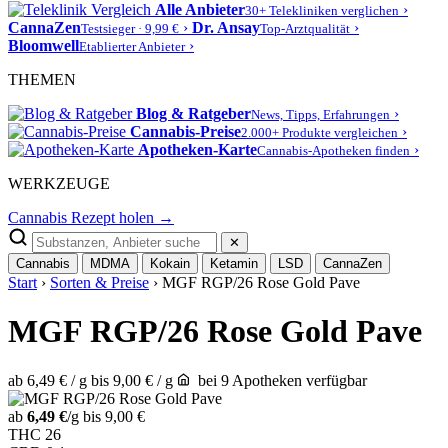
Alle Anbieter
›
30+ Telekliniken verglichen
CannaZen
›
Dr. Ansay
›
Testsieger · 9,99 €
Top-Arztqualität
Bloomwell
›
Etablierter Anbieter
THEMEN
Blog & Ratgeber
›
News, Tipps, Erfahrungen
Cannabis-Preise
›
2.000+ Produkte vergleichen
Apotheken-Karte
›
Cannabis-Apotheken finden
WERKZEUGE
Cannabis Rezept holen →
✕
Cannabis
MDMA
Kokain
Ketamin
LSD
CannaZen
Start
›
Sorten & Preise
› MGF RGP/26 Rose Gold Pave
MGF RGP/26 Rose Gold Pave
ab 6,49 € / g
bis 9,00 € / g
bei 9 Apotheken verfügbar
ab
6,49 €
/g
bis 9,00 €
THC
26