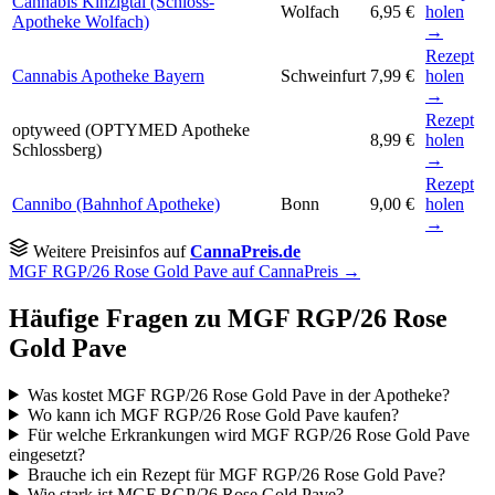
Cannabis Kinzigtal (Schloss-
Wolfach
6,95 €
holen
Apotheke Wolfach)
→
Rezept
Cannabis Apotheke Bayern
Schweinfurt
7,99 €
holen
→
Rezept
optyweed (OPTYMED Apotheke
8,99 €
holen
Schlossberg)
→
Rezept
Cannibo (Bahnhof Apotheke)
Bonn
9,00 €
holen
→
Weitere Preisinfos auf
CannaPreis.de
MGF RGP/26 Rose Gold Pave auf CannaPreis →
Häufige Fragen zu MGF RGP/26 Rose
Gold Pave
Was kostet MGF RGP/26 Rose Gold Pave in der Apotheke?
Wo kann ich MGF RGP/26 Rose Gold Pave kaufen?
Für welche Erkrankungen wird MGF RGP/26 Rose Gold Pave
eingesetzt?
Brauche ich ein Rezept für MGF RGP/26 Rose Gold Pave?
Wie stark ist MGF RGP/26 Rose Gold Pave?