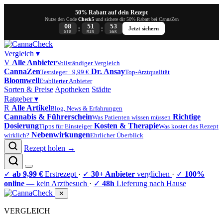
50% Rabatt auf dein Rezept
Nutze den Code
Check5
und sichere dir 50% Rabatt bei CannaZen
08
51
53
:
:
Jetzt sichern
STD
MIN
SEK
Vergleich
▾
V
Alle Anbieter
Vollständiger Vergleich
CannaZen
Dr. Ansay
Testsieger · 9,99 €
Top-Arztqualität
Bloomwell
Etablierter Anbieter
Sorten & Preise
Apotheken
Städte
Ratgeber
▾
R
Alle Artikel
Blog, News & Erfahrungen
Cannabis & Führerschein
Richtige
Was Patienten wissen müssen
Dosierung
Kosten & Therapie
Tipps für Einsteiger
Was kostet das Rezept
Nebenwirkungen
wirklich?
Ehrlicher Überblick
Rezept holen →
✓
ab 9,99 €
Erstrezept
·
✓
30+ Anbieter
verglichen
·
✓
100%
online
— kein Arztbesuch
·
✓
48h
Lieferung nach Hause
✕
VERGLEICH