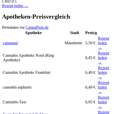
CBD
0.1
Rezept holen →
Apotheken-Preisvergleich
Preisdaten via
CannaPreis.de
Apotheke
Stadt
Preis/g
Rezept
cannama²
Mannheim
5,50 €
holen
→
Rezept
Cannabis Apotheke Nord (Ring
6,45 €
holen
Apotheke)
→
Rezept
Cannabis Apotheke Frankfurt
6,49 €
holen
→
Rezept
cannabis aspharm
6,49 €
holen
→
Rezept
Cannabis-Taxi
6,95 €
holen
→
Rezept