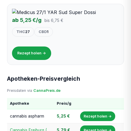
ab
5,25 €
/g
bis 6,75 €
THC
27
CBD
1
Rezept holen →
Apotheken-Preisvergleich
Preisdaten via
CannaPreis.de
Apotheke
Preis/g
cannabis aspharm
5,25 €
Rezept holen →
Cannabis Freiburg (Apotheke am Berliner Tor)
5,79 €
Rezept holen →