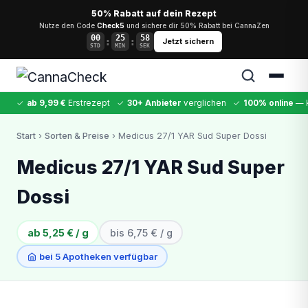
50% Rabatt auf dein Rezept
Nutze den Code
Check5
und sichere dir 50% Rabatt bei CannaZen
00
25
57
:
:
Jetzt sichern
STD
MIN
SEK
✓
ab 9,99 €
Erstrezept
✓
30+ Anbieter
verglichen
✓
100% online
— k
✕
Start
›
Sorten & Preise
› Medicus 27/1 YAR Sud Super Dossi
Cannabis
MDMA
Kokain
Ketamin
LSD
CannaZen
Medicus 27/1 YAR Sud Super
Dossi
ab 5,25 € / g
bis 6,75 € / g
bei 5 Apotheken verfügbar