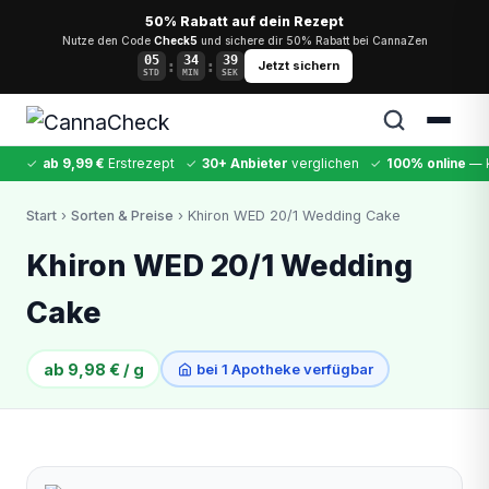
50% Rabatt auf dein Rezept
Nutze den Code
Check5
und sichere dir 50% Rabatt bei CannaZen
05
34
38
:
:
Jetzt sichern
STD
MIN
SEK
✓
ab 9,99 €
Erstrezept
✓
30+ Anbieter
verglichen
✓
100% online
— k
✕
Start
›
Sorten & Preise
› Khiron WED 20/1 Wedding Cake
Cannabis
MDMA
Kokain
Ketamin
LSD
CannaZen
Khiron WED 20/1 Wedding
Cake
ab 9,98 € / g
bei 1 Apotheke verfügbar