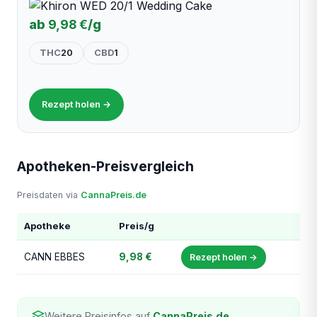
ab
9,98 €
/g
THC
20
CBD
1
Rezept holen →
Apotheken-Preisvergleich
Preisdaten via
CannaPreis.de
Apotheke
Preis/g
CANN EBBES
9,98 €
Rezept holen →
Weitere Preisinfos auf
CannaPreis.de