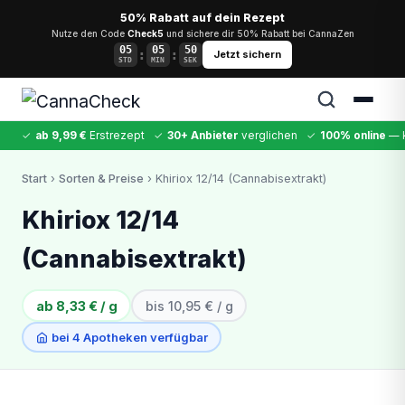
50% Rabatt auf dein Rezept
Nutze den Code
Check5
und sichere dir 50% Rabatt bei CannaZen
05
05
50
:
:
Jetzt sichern
STD
MIN
SEK
✓
ab 9,99 €
Erstrezept
✓
30+ Anbieter
verglichen
✓
100% online
— k
✕
Start
›
Sorten & Preise
› Khiriox 12/14 (Cannabisextrakt)
Cannabis
MDMA
Kokain
Ketamin
LSD
CannaZen
Khiriox 12/14
(Cannabisextrakt)
ab 8,33 € / g
bis 10,95 € / g
bei 4 Apotheken verfügbar