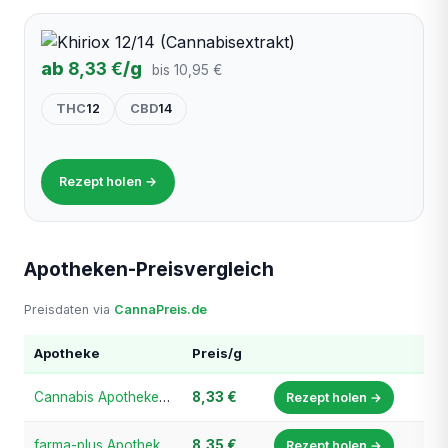
ab
8,33 €
/g
bis 10,95 €
THC
12
CBD
14
Rezept holen →
Apotheken-Preisvergleich
Preisdaten via
CannaPreis.de
Apotheke
Preis/g
Cannabis Apotheke Bayern
8,33 €
Rezept holen →
farma-plus Apotheke am Rathaus Herten
8,35 €
Rezept holen →