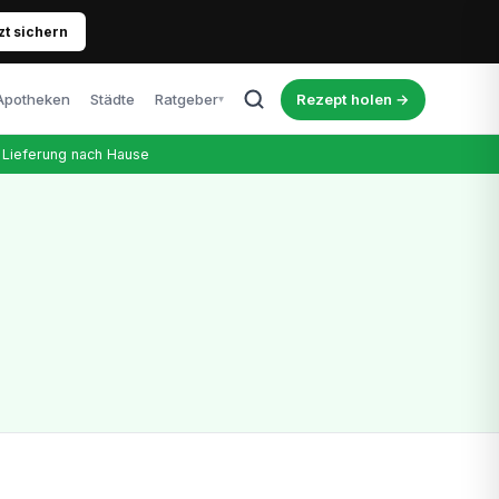
zt sichern
Apotheken
Städte
Ratgeber
Rezept holen →
▾
Alle Artikel
Lieferung nach Hause
Blog, News & Erfahrungen
Cannabis & Führerschein
Was Patienten wissen müssen
Richtige Dosierung
Tipps für Einsteiger
Kosten & Therapie
Was kostet das Rezept wirklich?
Nebenwirkungen
Ehrlicher Überblick