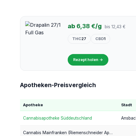
ab
6,38 €
/g
bis 12,43 €
THC
27
CBD
1
Rezept holen →
Apotheken-Preisvergleich
Apotheke
Stadt
Cannabisapotheke Süddeutschland
Ansbac
Cannabis Mainfranken (Riemenschneider Apotheke)