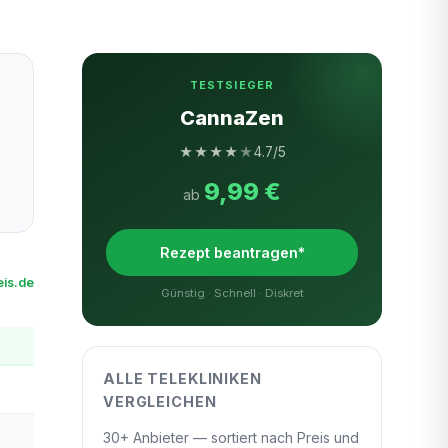
TESTSIEGER
CannaZen
★
★
★
★
★
4.7/5
9,99 €
ab
Rezept beantragen*
is.de
Günstig · Schnell · Diskret
ALLE TELEKLINIKEN
VERGLEICHEN
30+ Anbieter — sortiert nach Preis und