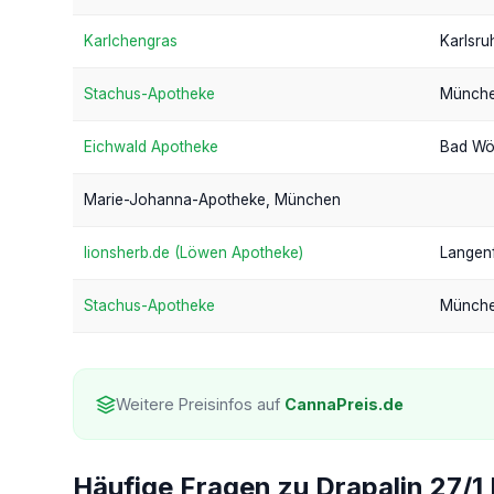
Karlchengras
Karlsru
Stachus-Apotheke
Münch
Eichwald Apotheke
Bad Wö
Marie-Johanna-Apotheke, München
lionsherb.de (Löwen Apotheke)
Langen
Stachus-Apotheke
Münch
Weitere Preisinfos auf
CannaPreis.de
Häufige Fragen zu Drapalin 27/1 