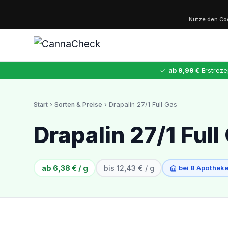
Nutze den C
✓
ab 9,99 €
Erstreze
Start
›
Sorten & Preise
› Drapalin 27/1 Full Gas
✕
Drapalin 27/1 Full
Cannabis
MDMA
Kokain
Ketamin
LSD
CannaZen
ab 6,38 € / g
bis 12,43 € / g
bei 8 Apotheke