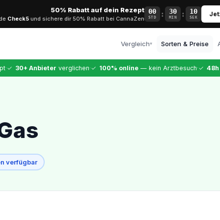
50% Rabatt auf dein Rezept
00
30
09
:
:
Jet
ode
Check5
und sichere dir 50% Rabatt bei CannaZen
STD
MIN
SEK
Vergleich
Sorten & Preise
▾
Alle Anbieter
·
·
·
pt
✓
30+ Anbieter
verglichen
✓
100% online
— kein Arztbesuch
✓
48h
Vollständiger Vergleich
CannaZen
Testsieger · 9,99 €
Dr. Ansay
 Gas
Top-Arztqualität
Bloomwell
Etablierter Anbieter
n verfügbar