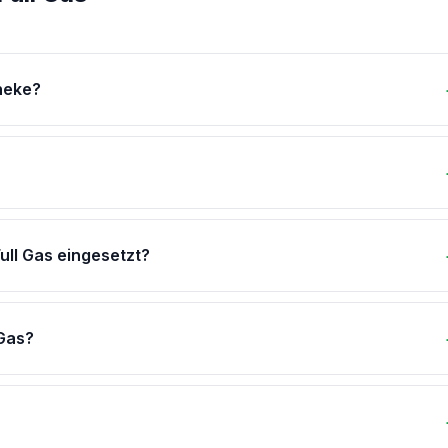
theke?
ull Gas eingesetzt?
 Gas?