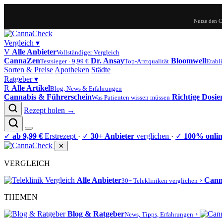
Nutze den 
Vergleich
▾
V
Alle Anbieter
Vollständiger Vergleich
CannaZen
Dr. Ansay
Bloomwell
Testsieger · 9,99 €
Top-Arztqualität
Etabli
Sorten & Preise
Apotheken
Städte
Ratgeber
▾
R
Alle Artikel
Blog, News & Erfahrungen
Cannabis & Führerschein
Richtige Dosi
Was Patienten wissen müssen
Rezept holen →
✓
ab 9,99 €
Erstrezept
·
✓
30+ Anbieter
verglichen
·
✓
100% onli
✕
VERGLEICH
Alle Anbieter
›
Can
30+ Telekliniken verglichen
THEMEN
Blog & Ratgeber
›
News, Tipps, Erfahrungen