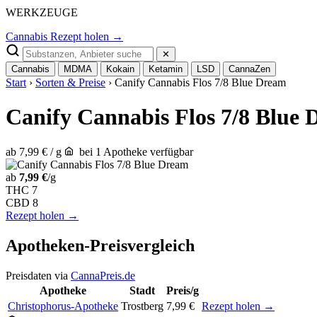
WERKZEUGE
Cannabis Rezept holen →
✕
Cannabis
MDMA
Kokain
Ketamin
LSD
CannaZen
Start
›
Sorten & Preise
› Canify Cannabis Flos 7/8 Blue Dream
Canify Cannabis Flos 7/8 Blue
ab 7,99 € / g
bei 1 Apotheke verfügbar
ab
7,99 €
/g
THC
7
CBD
8
Rezept holen →
Apotheken-Preisvergleich
Preisdaten via
CannaPreis.de
Apotheke
Stadt
Preis/g
Christophorus-Apotheke
Trostberg
7,99 €
Rezept holen →