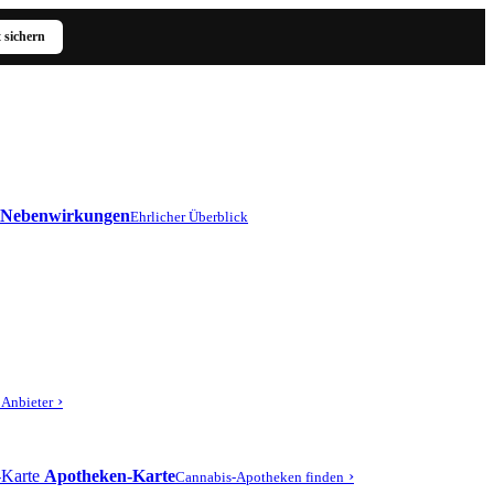
t sichern
Nebenwirkungen
Ehrlicher Überblick
›
r Anbieter
Apotheken-Karte
›
Cannabis-Apotheken finden