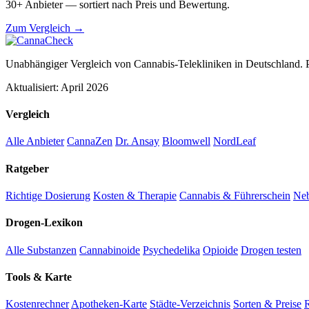
30+ Anbieter — sortiert nach Preis und Bewertung.
Zum Vergleich →
Unabhängiger Vergleich von Cannabis-Telekliniken in Deutschland. 
Aktualisiert: April 2026
Vergleich
Alle Anbieter
CannaZen
Dr. Ansay
Bloomwell
NordLeaf
Ratgeber
Richtige Dosierung
Kosten & Therapie
Cannabis & Führerschein
Ne
Drogen-Lexikon
Alle Substanzen
Cannabinoide
Psychedelika
Opioide
Drogen testen
Tools & Karte
Kostenrechner
Apotheken-Karte
Städte-Verzeichnis
Sorten & Preise