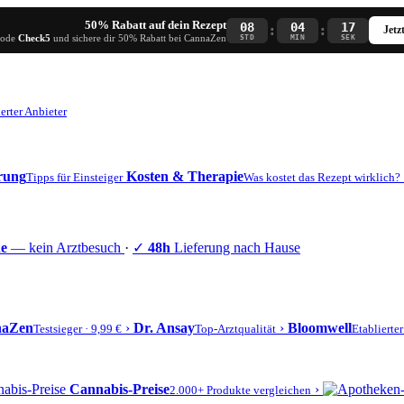
50% Rabatt auf dein Rezept
08
04
17
:
:
Jetz
Code
Check5
und sichere dir 50% Rabatt bei CannaZen
STD
MIN
SEK
erter Anbieter
erung
Kosten & Therapie
Tipps für Einsteiger
Was kostet das Rezept wirklich?
ne
— kein Arztbesuch
·
✓
48h
Lieferung nach Hause
naZen
›
Dr. Ansay
›
Bloomwell
Testsieger · 9,99 €
Top-Arztqualität
Etablierte
Cannabis-Preise
›
2.000+ Produkte vergleichen