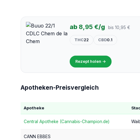
ab
8,95 €
/g
bis 10,95 €
THC
22
CBD
0.1
Rezept holen →
Apotheken-Preisvergleich
Apotheke
Sta
Central Apotheke (Cannabis-Champion.de)
Waib
CANN EBBES