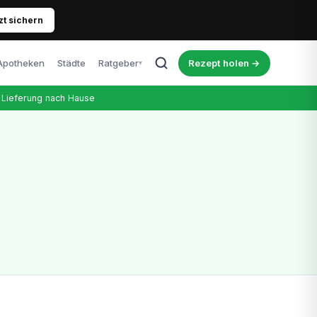
zt sichern
Apotheken
Städte
Ratgeber
Rezept holen →
▾
Alle Artikel
Lieferung nach Hause
Blog, News & Erfahrungen
Cannabis & Führerschein
Was Patienten wissen müssen
Richtige Dosierung
Tipps für Einsteiger
Kosten & Therapie
Was kostet das Rezept wirklich?
Nebenwirkungen
Ehrlicher Überblick