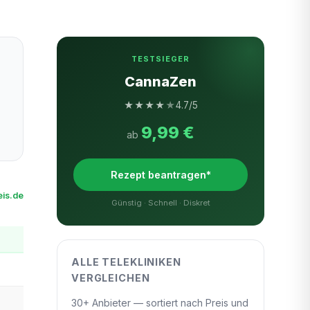
TESTSIEGER
CannaZen
★
★
★
★
★
4.7/5
9,99 €
ab
Rezept beantragen*
is.de
Günstig · Schnell · Diskret
ALLE TELEKLINIKEN
VERGLEICHEN
30+ Anbieter — sortiert nach Preis und