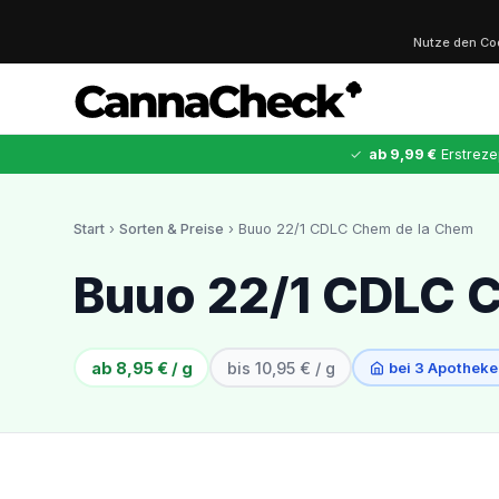
Nutze den C
✓
ab 9,99 €
Erstreze
Start
›
Sorten & Preise
› Buuo 22/1 CDLC Chem de la Chem
✕
Buuo 22/1 CDLC 
Cannabis
MDMA
Kokain
Ketamin
LSD
CannaZen
ab 8,95 € / g
bis 10,95 € / g
bei 3 Apotheke