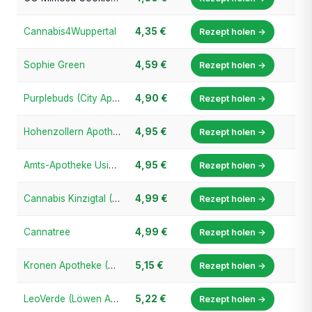
Cannabis4Wuppertal
4,35 €
Rezept holen →
Sophie Green
4,59 €
Rezept holen →
Purplebuds (City Apotheke Ratingen)
4,90 €
Rezept holen →
Hohenzollern Apotheke
4,95 €
Rezept holen →
Amts-Apotheke Usingen
4,95 €
Rezept holen →
Cannabis Kinzigtal (Schloss-Apotheke Wolfach)
4,99 €
Rezept holen →
Cannatree
4,99 €
Rezept holen →
Kronen Apotheke (Kronen-Cannabis.de)
5,15 €
Rezept holen →
LeoVerde (Löwen Apotheke Neumarkt)
5,22 €
Rezept holen →