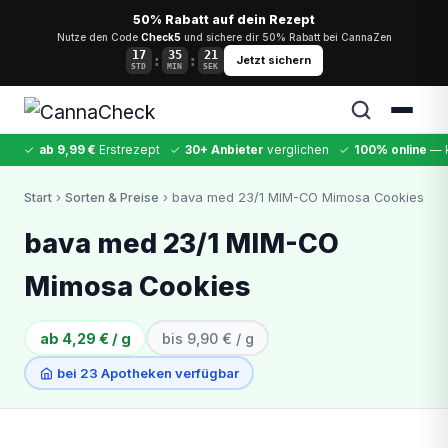
50% Rabatt auf dein Rezept
Nutze den Code
Check5
und sichere dir 50% Rabatt bei CannaZen
17
35
20
:
:
Jetzt sichern
STD
MIN
SEK
✓
ab 9,99 €
Erstrezept
✓
30+ Anbieter
verglichen
✓
100% online
— k
✕
Start
›
Sorten & Preise
› bava med 23/1 MIM-CO Mimosa Cookies
Cannabis
MDMA
Kokain
Ketamin
LSD
CannaZen
bava med 23/1 MIM-CO
Mimosa Cookies
ab 4,29 € / g
bis 9,90 € / g
bei 23 Apotheken verfügbar