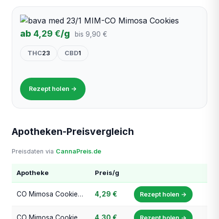
ab
4,29 €
/g
bis 9,90 €
THC
23
CBD
1
Rezept holen →
Apotheken-Preisvergleich
Preisdaten via
CannaPreis.de
Apotheke
Preis/g
CO Mimosa Cookies - Dr. Müller Leafs
4,29 €
Rezept holen →
CO Mimosa Cookies - cannabis aspharm
4,30 €
Rezept holen →