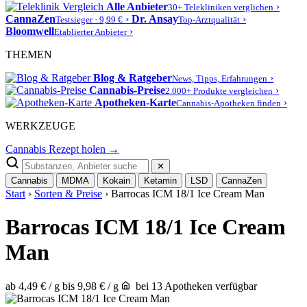
Alle Anbieter
›
30+ Telekliniken verglichen
CannaZen
›
Dr. Ansay
›
Testsieger · 9,99 €
Top-Arztqualität
Bloomwell
›
Etablierter Anbieter
THEMEN
Blog & Ratgeber
›
News, Tipps, Erfahrungen
Cannabis-Preise
›
2.000+ Produkte vergleichen
Apotheken-Karte
›
Cannabis-Apotheken finden
WERKZEUGE
Cannabis Rezept holen →
✕
Cannabis
MDMA
Kokain
Ketamin
LSD
CannaZen
Start
›
Sorten & Preise
› Barrocas ICM 18/1 Ice Cream Man
Barrocas ICM 18/1 Ice Cream
Man
ab 4,49 € / g
bis 9,98 € / g
bei 13 Apotheken verfügbar