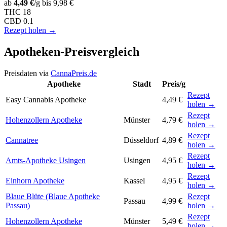
ab
4,49 €
/g
bis 9,98 €
THC
18
CBD
0.1
Rezept holen →
Apotheken-Preisvergleich
Preisdaten via
CannaPreis.de
Apotheke
Stadt
Preis/g
Rezept
Easy Cannabis Apotheke
4,49 €
holen →
Rezept
Hohenzollern Apotheke
Münster
4,79 €
holen →
Rezept
Cannatree
Düsseldorf
4,89 €
holen →
Rezept
Amts-Apotheke Usingen
Usingen
4,95 €
holen →
Rezept
Einhorn Apotheke
Kassel
4,95 €
holen →
Blaue Blüte (Blaue Apotheke
Rezept
Passau
4,99 €
Passau)
holen →
Rezept
Hohenzollern Apotheke
Münster
5,49 €
holen →