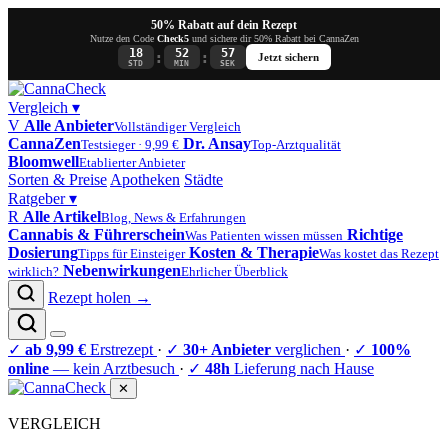
50% Rabatt auf dein Rezept
Nutze den Code
Check5
und sichere dir 50% Rabatt bei CannaZen
18
52
57
:
:
Jetzt sichern
STD
MIN
SEK
Vergleich
▾
V
Alle Anbieter
Vollständiger Vergleich
CannaZen
Dr. Ansay
Testsieger · 9,99 €
Top-Arztqualität
Bloomwell
Etablierter Anbieter
Sorten & Preise
Apotheken
Städte
Ratgeber
▾
R
Alle Artikel
Blog, News & Erfahrungen
Cannabis & Führerschein
Richtige
Was Patienten wissen müssen
Dosierung
Kosten & Therapie
Tipps für Einsteiger
Was kostet das Rezept
Nebenwirkungen
wirklich?
Ehrlicher Überblick
Rezept holen →
✓
ab 9,99 €
Erstrezept
·
✓
30+ Anbieter
verglichen
·
✓
100%
online
— kein Arztbesuch
·
✓
48h
Lieferung nach Hause
✕
VERGLEICH