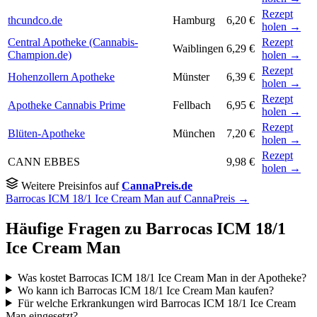
Rezept
thcundco.de
Hamburg
6,20 €
holen →
Central Apotheke (Cannabis-
Rezept
Waiblingen
6,29 €
Champion.de)
holen →
Rezept
Hohenzollern Apotheke
Münster
6,39 €
holen →
Rezept
Apotheke Cannabis Prime
Fellbach
6,95 €
holen →
Rezept
Blüten-Apotheke
München
7,20 €
holen →
Rezept
CANN EBBES
9,98 €
holen →
Weitere Preisinfos auf
CannaPreis.de
Barrocas ICM 18/1 Ice Cream Man auf CannaPreis →
Häufige Fragen zu Barrocas ICM 18/1
Ice Cream Man
Was kostet Barrocas ICM 18/1 Ice Cream Man in der Apotheke?
Wo kann ich Barrocas ICM 18/1 Ice Cream Man kaufen?
Für welche Erkrankungen wird Barrocas ICM 18/1 Ice Cream
Man eingesetzt?