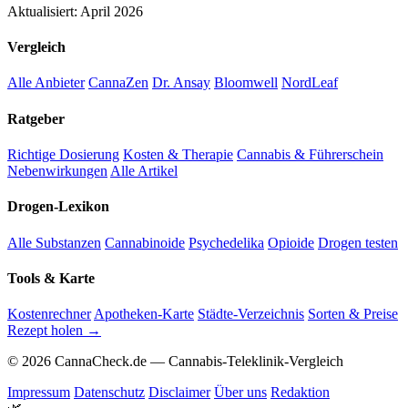
Aktualisiert: April 2026
Vergleich
Alle Anbieter
CannaZen
Dr. Ansay
Bloomwell
NordLeaf
Ratgeber
Richtige Dosierung
Kosten & Therapie
Cannabis & Führerschein
Nebenwirkungen
Alle Artikel
Drogen-Lexikon
Alle Substanzen
Cannabinoide
Psychedelika
Opioide
Drogen testen
Tools & Karte
Kostenrechner
Apotheken-Karte
Städte-Verzeichnis
Sorten & Preise
Rezept holen →
© 2026 CannaCheck.de — Cannabis-Teleklinik-Vergleich
Impressum
Datenschutz
Disclaimer
Über uns
Redaktion