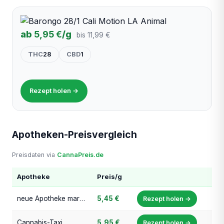
ab
5,95 €
/g
bis 11,99 €
THC
28
CBD
1
Rezept holen →
Apotheken-Preisvergleich
Preisdaten via
CannaPreis.de
Apotheke
Preis/g
neue Apotheke markt. Sinzheim
5,45 €
Rezept holen →
Cannabis-Taxi
5,95 €
Rezept holen →