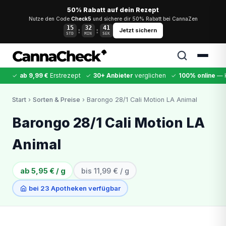
50% Rabatt auf dein Rezept
Nutze den Code
Check5
und sichere dir 50% Rabatt bei CannaZen
15
32
41
:
:
Jetzt sichern
STD
MIN
SEK
✓
ab 9,99 €
Erstrezept
✓
30+ Anbieter
verglichen
✓
100% online
— k
✕
Start
›
Sorten & Preise
› Barongo 28/1 Cali Motion LA Animal
Cannabis
MDMA
Kokain
Ketamin
LSD
CannaZen
Barongo 28/1 Cali Motion LA
Animal
ab 5,95 € / g
bis 11,99 € / g
bei 23 Apotheken verfügbar