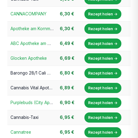
CANNACOMPANY
6,30 €
Rezept holen →
Apotheke am Kornmarkt
6,30 €
Rezept holen →
ABC Apotheke am Werth
6,49 €
Rezept holen →
Glocken Apotheke
6,69 €
Rezept holen →
Barongo 28/1 Cali Motion LA Animal
6,80 €
Rezept holen →
Cannabis Vital Apotheke (Rosen-Apotheke im Center Hattersheim)
6,89 €
Rezept holen →
Purplebuds (City Apotheke Ratingen)
6,90 €
Rezept holen →
Cannabis-Taxi
6,95 €
Rezept holen →
Cannatree
6,95 €
Rezept holen →