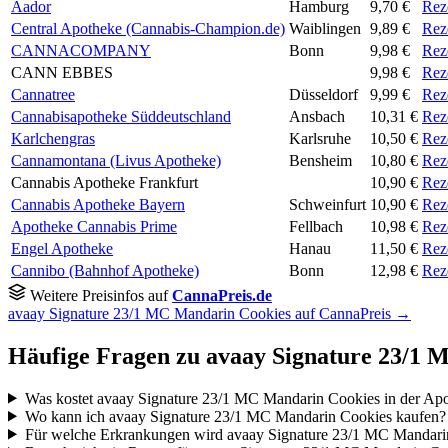
Aador
Hamburg
9,70 €
Rez
Central Apotheke (Cannabis-Champion.de)
Waiblingen
9,89 €
Rez
CANNACOMPANY
Bonn
9,98 €
Rez
CANN EBBES
9,98 €
Rez
Cannatree
Düsseldorf
9,99 €
Rez
Cannabisapotheke Süddeutschland
Ansbach
10,31 €
Rez
Karlchengras
Karlsruhe
10,50 €
Rez
Cannamontana (Livus Apotheke)
Bensheim
10,80 €
Rez
Cannabis Apotheke Frankfurt
10,90 €
Rez
Cannabis Apotheke Bayern
Schweinfurt
10,90 €
Rez
Apotheke Cannabis Prime
Fellbach
10,98 €
Rez
Engel Apotheke
Hanau
11,50 €
Rez
Cannibo (Bahnhof Apotheke)
Bonn
12,98 €
Rez
Weitere Preisinfos auf
CannaPreis.de
avaay Signature 23/1 MC Mandarin Cookies auf CannaPreis →
Häufige Fragen zu avaay Signature 23/1
Was kostet avaay Signature 23/1 MC Mandarin Cookies in der Ap
Wo kann ich avaay Signature 23/1 MC Mandarin Cookies kaufen?
Für welche Erkrankungen wird avaay Signature 23/1 MC Mandarin