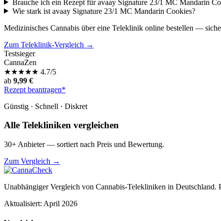
Brauche ich ein Rezept für avaay Signature 23/1 MC Mandarin Co
Wie stark ist avaay Signature 23/1 MC Mandarin Cookies?
Medizinisches Cannabis über eine Teleklinik online bestellen — siche
Zum Teleklinik-Vergleich →
Testsieger
CannaZen
★
★
★
★
★
4.7/5
ab
9,99 €
Rezept beantragen*
Günstig · Schnell · Diskret
Alle Telekliniken vergleichen
30+ Anbieter — sortiert nach Preis und Bewertung.
Zum Vergleich →
Unabhängiger Vergleich von Cannabis-Telekliniken in Deutschland. 
Aktualisiert: April 2026