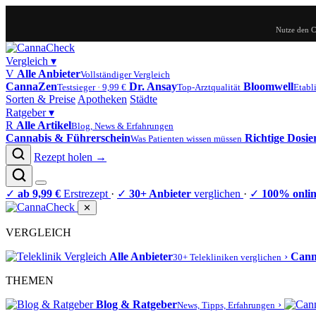
Nutze den 
Vergleich
▾
V
Alle Anbieter
Vollständiger Vergleich
CannaZen
Dr. Ansay
Bloomwell
Testsieger · 9,99 €
Top-Arztqualität
Etabli
Sorten & Preise
Apotheken
Städte
Ratgeber
▾
R
Alle Artikel
Blog, News & Erfahrungen
Cannabis & Führerschein
Richtige Dosi
Was Patienten wissen müssen
Rezept holen →
✓
ab 9,99 €
Erstrezept
·
✓
30+ Anbieter
verglichen
·
✓
100% onli
✕
VERGLEICH
Alle Anbieter
›
Can
30+ Telekliniken verglichen
THEMEN
Blog & Ratgeber
›
News, Tipps, Erfahrungen