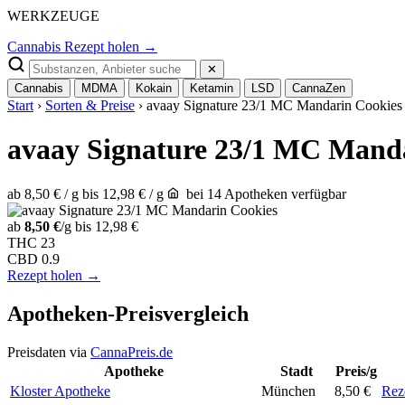
WERKZEUGE
Cannabis Rezept holen →
✕
Cannabis
MDMA
Kokain
Ketamin
LSD
CannaZen
Start
›
Sorten & Preise
› avaay Signature 23/1 MC Mandarin Cookies
avaay Signature 23/1 MC Mand
ab 8,50 € / g
bis 12,98 € / g
bei 14 Apotheken verfügbar
ab
8,50 €
/g
bis 12,98 €
THC
23
CBD
0.9
Rezept holen →
Apotheken-Preisvergleich
Preisdaten via
CannaPreis.de
Apotheke
Stadt
Preis/g
Kloster Apotheke
München
8,50 €
Rez