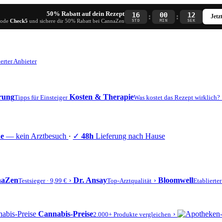
50% Rabatt auf dein Rezept
16
00
12
:
:
Jetz
Code
Check5
und sichere dir 50% Rabatt bei CannaZen
STD
MIN
SEK
erter Anbieter
erung
Kosten & Therapie
Tipps für Einsteiger
Was kostet das Rezept wirklich?
ne
— kein Arztbesuch
·
✓
48h
Lieferung nach Hause
naZen
›
Dr. Ansay
›
Bloomwell
Testsieger · 9,99 €
Top-Arztqualität
Etablierte
Cannabis-Preise
›
2.000+ Produkte vergleichen