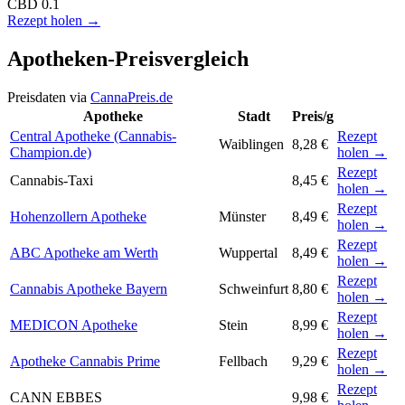
CBD
0.1
Rezept holen →
Apotheken-Preisvergleich
Preisdaten via
CannaPreis.de
Apotheke
Stadt
Preis/g
Central Apotheke (Cannabis-
Rezept
Waiblingen
8,28 €
Champion.de)
holen →
Rezept
Cannabis-Taxi
8,45 €
holen →
Rezept
Hohenzollern Apotheke
Münster
8,49 €
holen →
Rezept
ABC Apotheke am Werth
Wuppertal
8,49 €
holen →
Rezept
Cannabis Apotheke Bayern
Schweinfurt
8,80 €
holen →
Rezept
MEDICON Apotheke
Stein
8,99 €
holen →
Rezept
Apotheke Cannabis Prime
Fellbach
9,29 €
holen →
Rezept
CANN EBBES
9,98 €