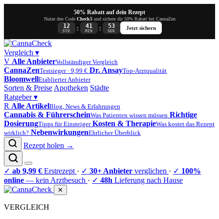
50% Rabatt auf dein Rezept
Nutze den Code
Check5
und sichere dir 50% Rabatt bei CannaZen
12
41
53
:
:
Jetzt sichern
STD
MIN
SEK
Vergleich
▾
V
Alle Anbieter
Vollständiger Vergleich
CannaZen
Dr. Ansay
Testsieger · 9,99 €
Top-Arztqualität
Bloomwell
Etablierter Anbieter
Sorten & Preise
Apotheken
Städte
Ratgeber
▾
R
Alle Artikel
Blog, News & Erfahrungen
Cannabis & Führerschein
Richtige
Was Patienten wissen müssen
Dosierung
Kosten & Therapie
Tipps für Einsteiger
Was kostet das Rezept
Nebenwirkungen
wirklich?
Ehrlicher Überblick
Rezept holen →
✓
ab 9,99 €
Erstrezept
·
✓
30+ Anbieter
verglichen
·
✓
100%
online
— kein Arztbesuch
·
✓
48h
Lieferung nach Hause
✕
VERGLEICH