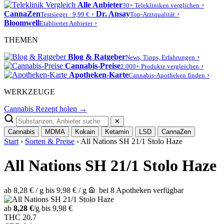
Alle Anbieter
›
30+ Telekliniken verglichen
CannaZen
›
Dr. Ansay
›
Testsieger · 9,99 €
Top-Arztqualität
Bloomwell
›
Etablierter Anbieter
THEMEN
Blog & Ratgeber
›
News, Tipps, Erfahrungen
Cannabis-Preise
›
2.000+ Produkte vergleichen
Apotheken-Karte
›
Cannabis-Apotheken finden
WERKZEUGE
Cannabis Rezept holen →
✕
Cannabis
MDMA
Kokain
Ketamin
LSD
CannaZen
Start
›
Sorten & Preise
› All Nations SH 21/1 Stolo Haze
All Nations SH 21/1 Stolo Haze
ab 8,28 € / g
bis 9,98 € / g
bei 8 Apotheken verfügbar
ab
8,28 €
/g
bis 9,98 €
THC
20.7