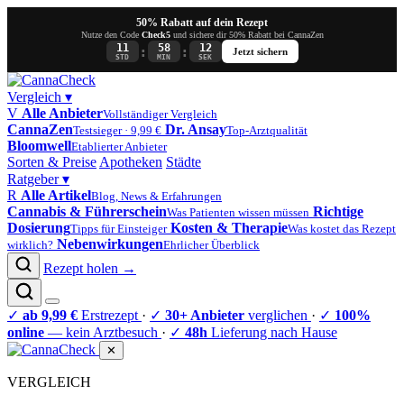
50% Rabatt auf dein Rezept
Nutze den Code
Check5
und sichere dir 50% Rabatt bei CannaZen
11
58
12
:
:
Jetzt sichern
STD
MIN
SEK
Vergleich
▾
V
Alle Anbieter
Vollständiger Vergleich
CannaZen
Dr. Ansay
Testsieger · 9,99 €
Top-Arztqualität
Bloomwell
Etablierter Anbieter
Sorten & Preise
Apotheken
Städte
Ratgeber
▾
R
Alle Artikel
Blog, News & Erfahrungen
Cannabis & Führerschein
Richtige
Was Patienten wissen müssen
Dosierung
Kosten & Therapie
Tipps für Einsteiger
Was kostet das Rezept
Nebenwirkungen
wirklich?
Ehrlicher Überblick
Rezept holen →
✓
ab 9,99 €
Erstrezept
·
✓
30+ Anbieter
verglichen
·
✓
100%
online
— kein Arztbesuch
·
✓
48h
Lieferung nach Hause
✕
VERGLEICH