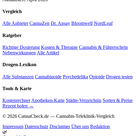
Vergleich
Alle Anbieter
CannaZen
Dr. Ansay
Bloomwell
NordLeaf
Ratgeber
Richtige Dosierung
Kosten & Therapie
Cannabis & Führerschein
Nebenwirkungen
Alle Artikel
Drogen-Lexikon
Alle Substanzen
Cannabinoide
Psychedelika
Opioide
Drogen testen
Tools & Karte
Kostenrechner
Apotheken-Karte
Städte-Verzeichnis
Sorten & Preise
Rezept holen →
© 2026 CannaCheck.de — Cannabis-Teleklinik-Vergleich
Impressum
Datenschutz
Disclaimer
Über uns
Redaktion
🌿