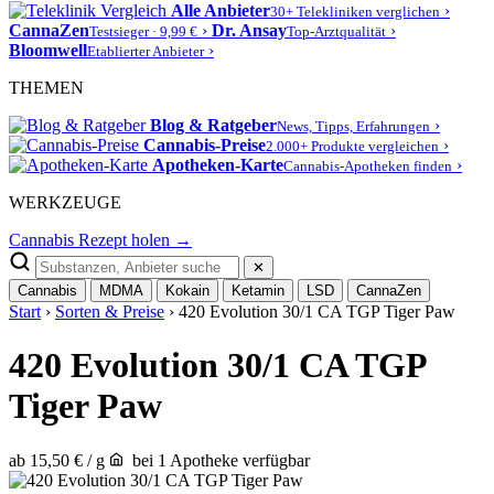
Alle Anbieter
›
30+ Telekliniken verglichen
CannaZen
›
Dr. Ansay
›
Testsieger · 9,99 €
Top-Arztqualität
Bloomwell
›
Etablierter Anbieter
THEMEN
Blog & Ratgeber
›
News, Tipps, Erfahrungen
Cannabis-Preise
›
2.000+ Produkte vergleichen
Apotheken-Karte
›
Cannabis-Apotheken finden
WERKZEUGE
Cannabis Rezept holen →
✕
Cannabis
MDMA
Kokain
Ketamin
LSD
CannaZen
Start
›
Sorten & Preise
› 420 Evolution 30/1 CA TGP Tiger Paw
420 Evolution 30/1 CA TGP
Tiger Paw
ab 15,50 € / g
bei 1 Apotheke verfügbar