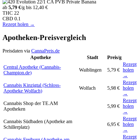
ab
5,79 €
/g
bis 12,40 €
THC
22
CBD
0.1
Rezept holen →
Apotheken-Preisvergleich
Preisdaten via
CannaPreis.de
Apotheke
Stadt
Preis/g
Rezept
Central Apotheke (Cannabis-
Waiblingen
5,79 €
holen
Champion.de)
→
Rezept
Cannabis Kinzigtal (Schloss-
Wolfach
5,98 €
holen
Apotheke Wolfach)
→
Rezept
Cannabis Shop der TE.AM
5,99 €
holen
Apotheken
→
Rezept
Cannabis Südbaden (Apotheke am
6,95 €
holen
Schillerplatz)
→
Rezept
Cannabis Freiburg (Apotheke am