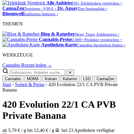
Alle Anbieter
›
30+ Telekliniken verglichen
CannaZen
›
Dr. Ansay
›
Testsieger · 9,99 €
Top-Arztqualität
Bloomwell
›
Etablierter Anbieter
THEMEN
Blog & Ratgeber
›
News, Tipps, Erfahrungen
Cannabis-Preise
›
2.000+ Produkte vergleichen
Apotheken-Karte
›
Cannabis-Apotheken finden
WERKZEUGE
Cannabis Rezept holen →
✕
Cannabis
MDMA
Kokain
Ketamin
LSD
CannaZen
Start
›
Sorten & Preise
› 420 Evolution 22/1 CA PVB Private
Banana
420 Evolution 22/1 CA PVB
Private Banana
ab 5,79 € / g
bis 12,40 € / g
bei 23 Apotheken verfügbar