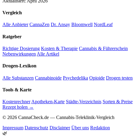
Aktualisiert: April 2026
Vergleich
Alle Anbieter
CannaZen
Dr. Ansay
Bloomwell
NordLeaf
Ratgeber
Richtige Dosierung
Kosten & Therapie
Cannabis & Führerschein
Nebenwirkungen
Alle Artikel
Drogen-Lexikon
Alle Substanzen
Cannabinoide
Psychedelika
Opioide
Drogen testen
Tools & Karte
Kostenrechner
Apotheken-Karte
Städte-Verzeichnis
Sorten & Preise
Rezept holen →
© 2026 CannaCheck.de — Cannabis-Teleklinik-Vergleich
Impressum
Datenschutz
Disclaimer
Über uns
Redaktion
🌿