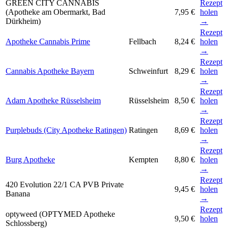
GREEN CITY CANNABIS
Rezept
(Apotheke am Obermarkt, Bad
7,95 €
holen
Dürkheim)
→
Rezept
Apotheke Cannabis Prime
Fellbach
8,24 €
holen
→
Rezept
Cannabis Apotheke Bayern
Schweinfurt
8,29 €
holen
→
Rezept
Adam Apotheke Rüsselsheim
Rüsselsheim
8,50 €
holen
→
Rezept
Purplebuds (City Apotheke Ratingen)
Ratingen
8,69 €
holen
→
Rezept
Burg Apotheke
Kempten
8,80 €
holen
→
Rezept
420 Evolution 22/1 CA PVB Private
9,45 €
holen
Banana
→
Rezept
optyweed (OPTYMED Apotheke
9,50 €
holen
Schlossberg)
→