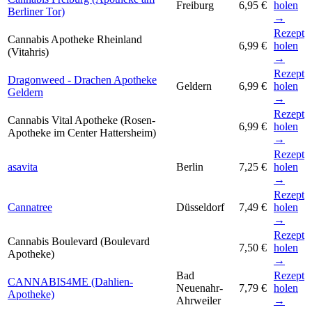
Freiburg
6,95 €
holen
Berliner Tor)
→
Rezept
Cannabis Apotheke Rheinland
6,99 €
holen
(Vitahris)
→
Rezept
Dragonweed - Drachen Apotheke
Geldern
6,99 €
holen
Geldern
→
Rezept
Cannabis Vital Apotheke (Rosen-
6,99 €
holen
Apotheke im Center Hattersheim)
→
Rezept
asavita
Berlin
7,25 €
holen
→
Rezept
Cannatree
Düsseldorf
7,49 €
holen
→
Rezept
Cannabis Boulevard (Boulevard
7,50 €
holen
Apotheke)
→
Bad
Rezept
CANNABIS4ME (Dahlien-
Neuenahr-
7,79 €
holen
Apotheke)
Ahrweiler
→