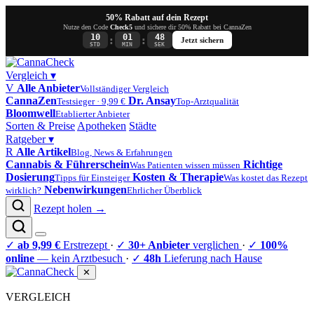
50% Rabatt auf dein Rezept
Nutze den Code
Check5
und sichere dir 50% Rabatt bei CannaZen
10
01
47
:
:
Jetzt sichern
STD
MIN
SEK
Vergleich
▾
V
Alle Anbieter
Vollständiger Vergleich
CannaZen
Dr. Ansay
Testsieger · 9,99 €
Top-Arztqualität
Bloomwell
Etablierter Anbieter
Sorten & Preise
Apotheken
Städte
Ratgeber
▾
R
Alle Artikel
Blog, News & Erfahrungen
Cannabis & Führerschein
Richtige
Was Patienten wissen müssen
Dosierung
Kosten & Therapie
Tipps für Einsteiger
Was kostet das Rezept
Nebenwirkungen
wirklich?
Ehrlicher Überblick
Rezept holen →
✓
ab 9,99 €
Erstrezept
·
✓
30+ Anbieter
verglichen
·
✓
100%
online
— kein Arztbesuch
·
✓
48h
Lieferung nach Hause
✕
VERGLEICH