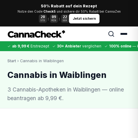
50% Rabatt auf dein Rezept
Nutze den Code
Check5
und sichere dir 50% Rabatt bei CannaZen
20
09
22
:
:
Jetzt sichern
STD
MIN
SEK
✓
ab 9,99 €
Erstrezept
✓
30+ Anbieter
verglichen
✓
100% online
— k
✕
Start
› Cannabis in Waiblingen
Cannabis
MDMA
Kokain
Ketamin
LSD
CannaZen
Cannabis in Waiblingen
3 Cannabis-Apotheken in Waiblingen — online
beantragen ab 9,99 €.