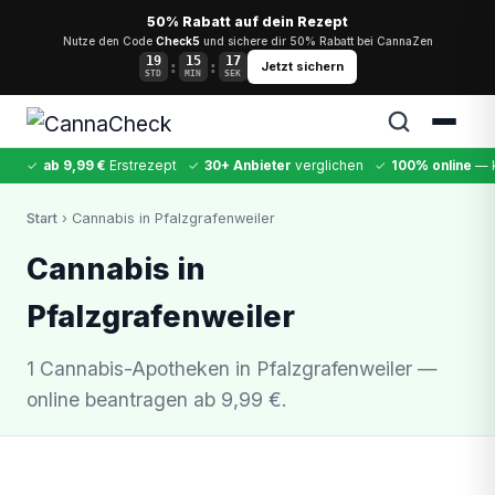
50% Rabatt auf dein Rezept
Nutze den Code
Check5
und sichere dir 50% Rabatt bei CannaZen
19
15
17
:
:
Jetzt sichern
STD
MIN
SEK
✓
ab 9,99 €
Erstrezept
✓
30+ Anbieter
verglichen
✓
100% online
— k
✕
Start
› Cannabis in Pfalzgrafenweiler
Cannabis
MDMA
Kokain
Ketamin
LSD
CannaZen
Cannabis in
Pfalzgrafenweiler
1 Cannabis-Apotheken in Pfalzgrafenweiler —
online beantragen ab 9,99 €.