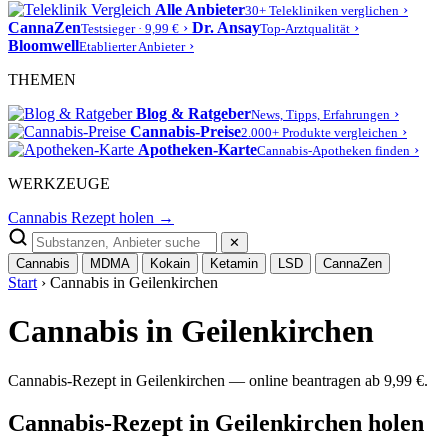
Alle Anbieter
›
30+ Telekliniken verglichen
CannaZen
›
Dr. Ansay
›
Testsieger · 9,99 €
Top-Arztqualität
Bloomwell
›
Etablierter Anbieter
THEMEN
Blog & Ratgeber
›
News, Tipps, Erfahrungen
Cannabis-Preise
›
2.000+ Produkte vergleichen
Apotheken-Karte
›
Cannabis-Apotheken finden
WERKZEUGE
Cannabis Rezept holen →
✕
Cannabis
MDMA
Kokain
Ketamin
LSD
CannaZen
Start
› Cannabis in Geilenkirchen
Cannabis in Geilenkirchen
Cannabis-Rezept in Geilenkirchen — online beantragen ab 9,99 €.
Cannabis-Rezept in Geilenkirchen holen