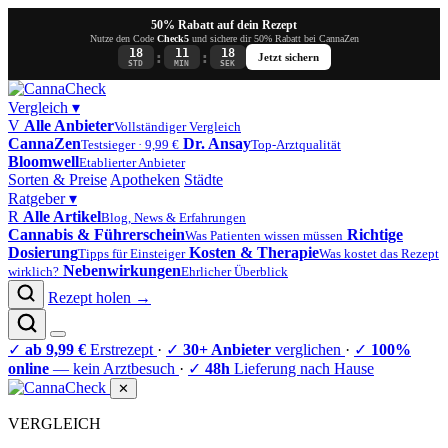
50% Rabatt auf dein Rezept
Nutze den Code
Check5
und sichere dir 50% Rabatt bei CannaZen
18
11
18
:
:
Jetzt sichern
STD
MIN
SEK
Vergleich
▾
V
Alle Anbieter
Vollständiger Vergleich
CannaZen
Dr. Ansay
Testsieger · 9,99 €
Top-Arztqualität
Bloomwell
Etablierter Anbieter
Sorten & Preise
Apotheken
Städte
Ratgeber
▾
R
Alle Artikel
Blog, News & Erfahrungen
Cannabis & Führerschein
Richtige
Was Patienten wissen müssen
Dosierung
Kosten & Therapie
Tipps für Einsteiger
Was kostet das Rezept
Nebenwirkungen
wirklich?
Ehrlicher Überblick
Rezept holen →
✓
ab 9,99 €
Erstrezept
·
✓
30+ Anbieter
verglichen
·
✓
100%
online
— kein Arztbesuch
·
✓
48h
Lieferung nach Hause
✕
VERGLEICH